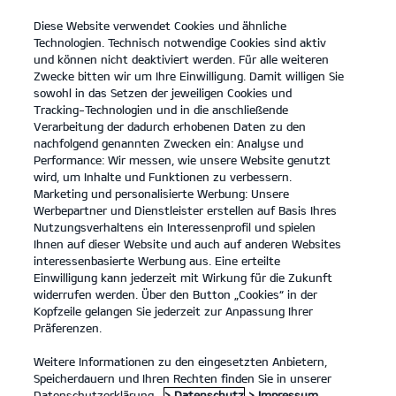
Diese Website verwendet Cookies und ähnliche
open
Technologien. Technisch notwendige Cookies sind aktiv
menu
und können nicht deaktiviert werden. Für alle weiteren
KONTAKT
Zwecke bitten wir um Ihre Einwilligung. Damit willigen Sie
sowohl in das Setzen der jeweiligen Cookies und
Tracking-Technologien und in die anschließende
Der EV4
Probefahrt / Angebot
Verarbeitung der dadurch erhobenen Daten zu den
nachfolgend genannten Zwecken ein: Analyse und
...
...
DER EV4
Konfigurator
Performance: Wir messen, wie unsere Website genutzt
Der Kia EV4
wird, um Inhalte und Funktionen zu verbessern.
Marketing und personalisierte Werbung: Unsere
Werbepartner und Dienstleister erstellen auf Basis Ihres
Entdecke die Welt in neuem Licht.
Nutzungsverhaltens ein Interessenprofil und spielen
Ihnen auf dieser Website und auch auf anderen Websites
interessenbasierte Werbung aus. Eine erteilte
Einwilligung kann jederzeit mit Wirkung für die Zukunft
widerrufen werden. Über den Button „Cookies“ in der
Kopfzeile gelangen Sie jederzeit zur Anpassung Ihrer
Präferenzen.
Weitere Informationen zu den eingesetzten Anbietern,
Speicherdauern und Ihren Rechten finden Sie in unserer
Datenschutzerklärung.
> Datenschutz
> Impressum