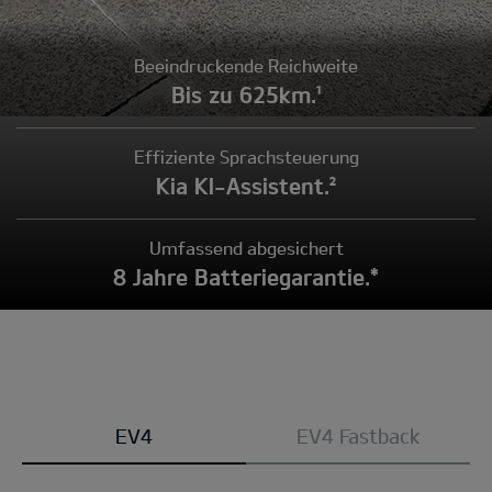
Beeindruckende Reichweite
Bis zu 625km.¹
Effiziente Sprachsteuerung
Kia KI-Assistent.²
Umfassend abgesichert
8 Jahre Batteriegarantie.*
Modell
EV4
EV4 Fastback
wählen: