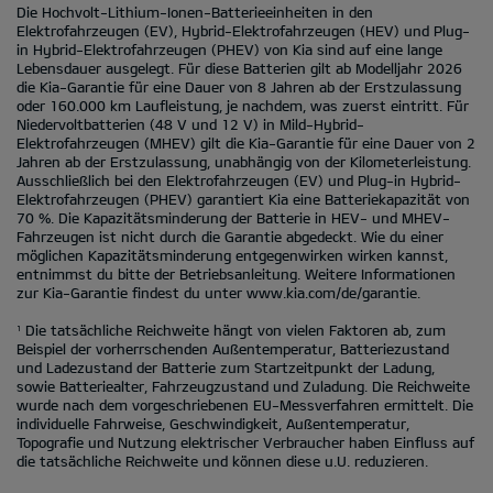
Die Hochvolt-Lithium-Ionen-Batterieeinheiten in den
Elektrofahrzeugen (EV), Hybrid-Elektrofahrzeugen (HEV) und Plug-
in Hybrid-Elektrofahrzeugen (PHEV) von Kia sind auf eine lange
Lebensdauer ausgelegt. Für diese Batterien gilt ab Modelljahr 2026
die Kia-Garantie für eine Dauer von 8 Jahren ab der Erstzulassung
oder 160.000 km Laufleistung, je nachdem, was zuerst eintritt. Für
Niedervoltbatterien (48 V und 12 V) in Mild-Hybrid-
Elektrofahrzeugen (MHEV) gilt die Kia-Garantie für eine Dauer von 2
Jahren ab der Erstzulassung, unabhängig von der Kilometerleistung.
Ausschließlich bei den Elektrofahrzeugen (EV) und Plug-in Hybrid-
Elektrofahrzeugen (PHEV) garantiert Kia eine Batteriekapazität von
70 %. Die Kapazitätsminderung der Batterie in HEV- und MHEV-
Fahrzeugen ist nicht durch die Garantie abgedeckt. Wie du einer
möglichen Kapazitätsminderung entgegenwirken wirken kannst,
entnimmst du bitte der Betriebsanleitung. Weitere Informationen
zur Kia-Garantie findest du unter
www.kia.com/de/garantie.
Die tatsächliche Reichweite hängt von vielen Faktoren ab, zum
1
Beispiel der vorherrschenden Außentemperatur, Batteriezustand
und Ladezustand der Batterie zum Startzeitpunkt der Ladung,
sowie Batteriealter, Fahrzeugzustand und Zuladung. Die Reichweite
wurde nach dem vorgeschriebenen EU-Messverfahren ermittelt. Die
individuelle Fahrweise, Geschwindigkeit, Außentemperatur,
Topografie und Nutzung elektrischer Verbraucher haben Einfluss auf
die tatsächliche Reichweite und können diese u.U. reduzieren.