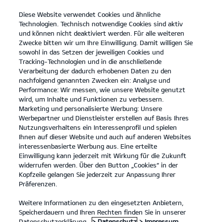
Diese Website verwendet Cookies und ähnliche
open
Technologien. Technisch notwendige Cookies sind aktiv
menu
und können nicht deaktiviert werden. Für alle weiteren
KONTAKT
Zwecke bitten wir um Ihre Einwilligung. Damit willigen Sie
sowohl in das Setzen der jeweiligen Cookies und
Tracking-Technologien und in die anschließende
...
ERSATZTEILE
Verarbeitung der dadurch erhobenen Daten zu den
nachfolgend genannten Zwecken ein: Analyse und
Performance: Wir messen, wie unsere Website genutzt
KIA ERSATZTEILE
wird, um Inhalte und Funktionen zu verbessern.
Marketing und personalisierte Werbung: Unsere
Werbepartner und Dienstleister erstellen auf Basis Ihres
Nutzungsverhaltens ein Interessenprofil und spielen
Ihnen auf dieser Website und auch auf anderen Websites
interessenbasierte Werbung aus. Eine erteilte
Einwilligung kann jederzeit mit Wirkung für die Zukunft
widerrufen werden. Über den Button „Cookies“ in der
Kia EV6 GT Elektromotor, 430 kW, AWD
(Strom/Reduktionsgetriebe);
Kopfzeile gelangen Sie jederzeit zur Anpassung Ihrer
430 kW (585 PS): Stromverbrauch kombiniert 20,6 kWh/100 km; CO₂-
Präferenzen.
Emissionen kombiniert 0 g/km; CO₂-Klasse A. Bis zu 424 km Reichweite.
1
Weitere Informationen zu den eingesetzten Anbietern,
Speicherdauern und Ihren Rechten finden Sie in unserer
Ersatzteile
Datenschutzerklärung.
> Datenschutz
> Impressum