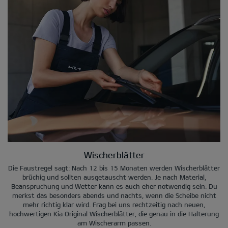
Wischerblätter
Die Faustregel sagt: Nach 12 bis 15 Monaten werden Wischerblätter
brüchig und sollten ausgetauscht werden. Je nach Material,
Beanspruchung und Wetter kann es auch eher notwendig sein. Du
merkst das besonders abends und nachts, wenn die Scheibe nicht
mehr richtig klar wird. Frag bei uns rechtzeitig nach neuen,
hochwertigen Kia Original Wischerblätter, die genau in die Halterung
am Wischerarm passen.