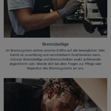
Bremsbeläge
Im Bremssystem wirken enorme Kräfte auf alle beweglichen Teile.
Damit es zuverlässig und verschleißarm funktionieren kann,
müssen Bremsbeläge und Bremsscheiben exakt aufeinander
abgestimmt sein. Wende dich bei allen Fragen zur Pflege oder
Reparatur des Bremssystems an uns.